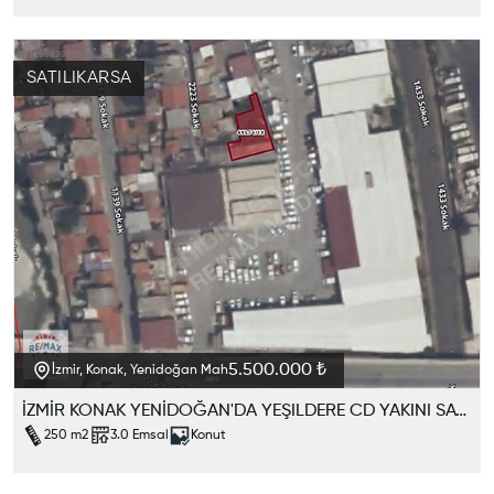
SATILIK
ARSA
5.500.000 ₺
İzmir, Konak, Yenidoğan Mah
İZMİR KONAK YENİDOĞAN'DA YEŞILDERE CD YAKINI SATILIK ARSA
250
m2
3.0
Emsal
Konut