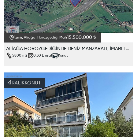
15.500.000 ₺
İzmir, Aliağa, Horozgediği Mah
ALİAĞA HOROZGEDİĞİNDE DENİZ MANZARALI, İMARLI SATILIK ARAZİ
5800
m2
0.30
Emsal
Konut
KIRALIK
KONUT