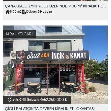
ÇANAKKALE İZMİR YOLU ÜZERİNDE 1400 M² KİRALIK TİCARİ KAT
1400
m2
Dükkan & Mağaza
KIRALIK
TICARI
2.250.000 ₺
İzmir, Çiğli, Balatçık Mah
ÇİĞLİ BALATÇIK'TA DEVREN KİRALIK ET LOKANTASI