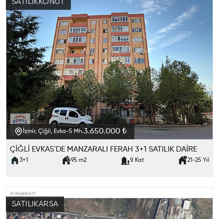
SATILIK
KONUT
3.650.000 ₺
İzmir, Çiğli, Evka-5 Mh.
ÇİĞLİ EVKA5'DE MANZARALI FERAH 3+1 SATILIK DAİRE
3+1
95
m2
9. Kat
21-25
Yıl
SATILIK
ARSA