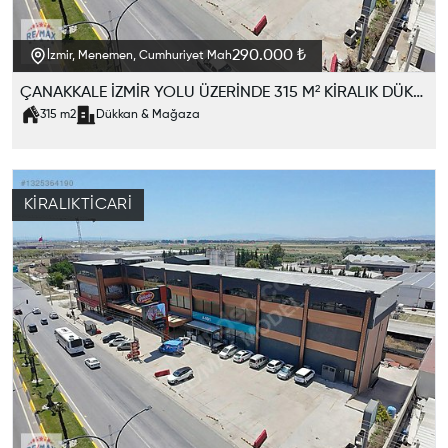
290.000 ₺
İzmir, Menemen, Cumhuriyet Mah
ÇANAKKALE İZMİR YOLU ÜZERİNDE 315 M² KİRALIK DÜKKAN
315
m2
Dükkan & Mağaza
KIRALIK
TICARI