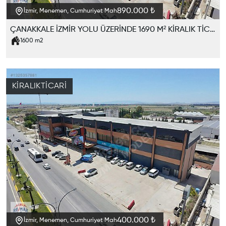
890.000 ₺
İzmir, Menemen, Cumhuriyet Mah
ÇANAKKALE İZMİR YOLU ÜZERİNDE 1690 M² KİRALIK TİCARİ KOMLEKS
1600
m2
KIRALIK
TICARI
400.000 ₺
İzmir, Menemen, Cumhuriyet Mah