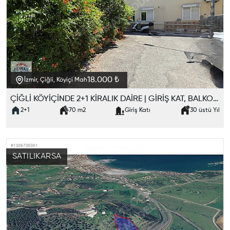
18.000 ₺
İzmir, Çiğli, Köyiçi Mah
ÇİĞLİ KÖYİÇİNDE 2+1 KİRALIK DAİRE | GİRİŞ KAT, BALKONLU, BOŞ
2+1
70
m2
Giriş Katı
30 üstü
Yıl
SATILIK
ARSA