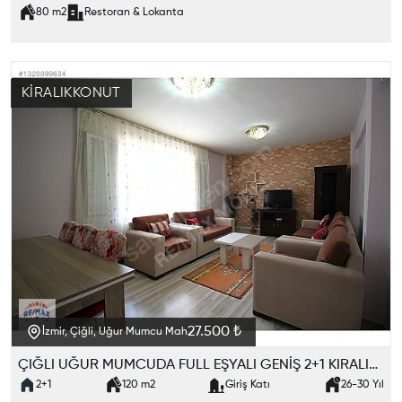
80
m2
Restoran & Lokanta
KIRALIK
KONUT
27.500 ₺
İzmir, Çiğli, Uğur Mumcu Mah
ÇIĞLI UĞUR MUMCUDA FULL EŞYALI GENİŞ 2+1 KIRALIK DAIRE
2+1
120
m2
Giriş Katı
26-30
Yıl