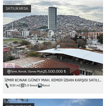
SATILIK
ARSA
25.500.000 ₺
İzmir, Konak, Güney Mah
İZMIR KONAK GÜNEY MAH. KEMER İZBAN KARŞISI SATILIK IMARLI ARSA
1020
m2
5.0
Emsal
Konut