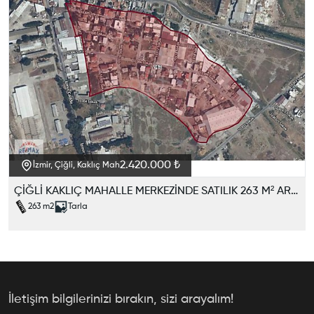
2.420.000 ₺
İzmir, Çiğli, Kaklıç Mah
ÇİĞLİ KAKLIÇ MAHALLE MERKEZİNDE SATILIK 263 M² ARAZİ
263
m2
Tarla
İletişim bilgilerinizi bırakın, sizi arayalım!