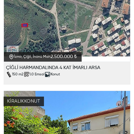
2.500.000 ₺
İzmir, Çiğli, İnönü Mah
ÇİĞLİ HARMANDALINDA 4 KAT İMARLI ARSA
150
m2
1.0
Emsal
Konut
KIRALIK
KONUT