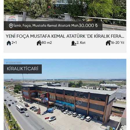
30.000 ₺
İzmir, Foça, Mustafa Kemal Atatürk Mah
YENİ FOÇA MUSTAFA KEMAL ATATÜRK 'DE KİRALIK FERAH 2+1 DAİRE
2+1
80
m2
2. Kat
16-20
Yıl
KIRALIK
TICARI