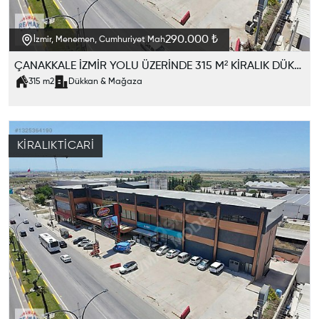
290.000 ₺
İzmir, Menemen, Cumhuriyet Mah
ÇANAKKALE İZMİR YOLU ÜZERİNDE 315 M² KİRALIK DÜKKAN
315
m2
Dükkan & Mağaza
KIRALIK
TICARI