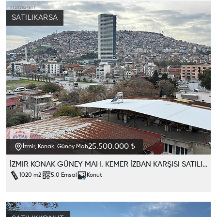
SATILIK
ARSA
25.500.000 ₺
İzmir, Konak, Güney Mah
İZMIR KONAK GÜNEY MAH. KEMER İZBAN KARŞISI SATILIK IMARLI ARSA
1020
m2
5.0
Emsal
Konut