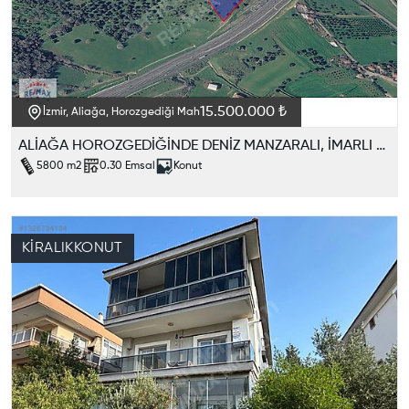
15.500.000 ₺
İzmir, Aliağa, Horozgediği Mah
ALİAĞA HOROZGEDİĞİNDE DENİZ MANZARALI, İMARLI SATILIK ARAZİ
5800
m2
0.30
Emsal
Konut
KIRALIK
KONUT