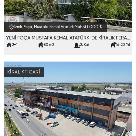
30.000 ₺
İzmir, Foça, Mustafa Kemal Atatürk Mah
YENİ FOÇA MUSTAFA KEMAL ATATÜRK 'DE KİRALIK FERAH 2+1 DAİRE
2+1
80
m2
2. Kat
16-20
Yıl
KIRALIK
TICARI