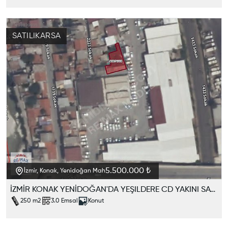
SATILIK
ARSA
5.500.000 ₺
İzmir, Konak, Yenidoğan Mah
İZMİR KONAK YENİDOĞAN'DA YEŞILDERE CD YAKINI SATILIK ARSA
250
m2
3.0
Emsal
Konut