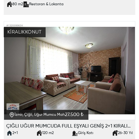
80
m2
Restoran & Lokanta
KIRALIK
KONUT
27.500 ₺
İzmir, Çiğli, Uğur Mumcu Mah
ÇIĞLI UĞUR MUMCUDA FULL EŞYALI GENİŞ 2+1 KIRALIK DAIRE
2+1
120
m2
Giriş Katı
26-30
Yıl