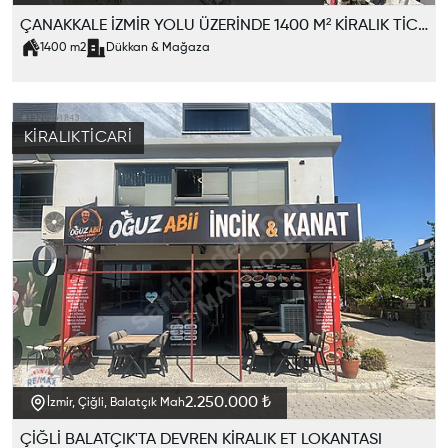
ÇANAKKALE İZMİR YOLU ÜZERİNDE 1400 M² KİRALIK TİCARİ KAT
1400
m2
Dükkan & Mağaza
KIRALIK
TICARI
2.250.000 ₺
İzmir, Çiğli, Balatçık Mah
ÇİĞLİ BALATÇIK'TA DEVREN KİRALIK ET LOKANTASI