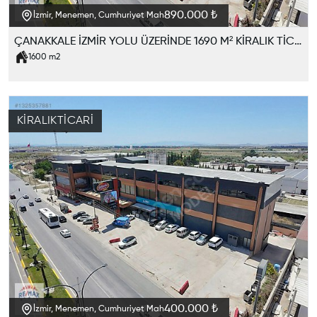
890.000 ₺
İzmir, Menemen, Cumhuriyet Mah
ÇANAKKALE İZMİR YOLU ÜZERİNDE 1690 M² KİRALIK TİCARİ KOMLEKS
1600
m2
KIRALIK
TICARI
400.000 ₺
İzmir, Menemen, Cumhuriyet Mah