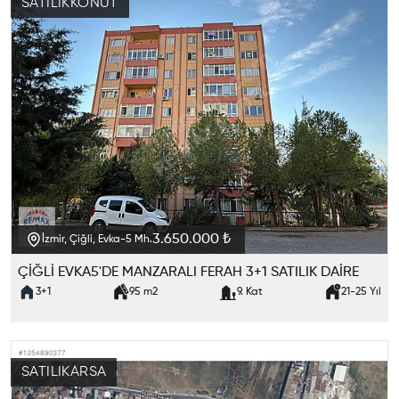
SATILIK
KONUT
3.650.000 ₺
İzmir, Çiğli, Evka-5 Mh.
ÇİĞLİ EVKA5'DE MANZARALI FERAH 3+1 SATILIK DAİRE
3+1
95
m2
9. Kat
21-25
Yıl
SATILIK
ARSA