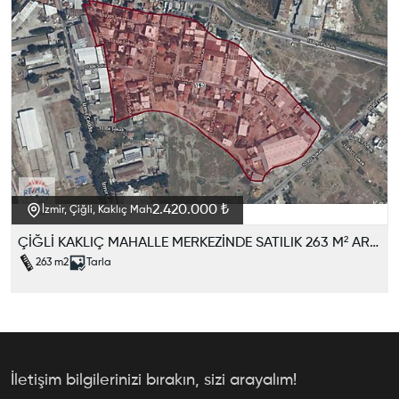
2.420.000 ₺
İzmir, Çiğli, Kaklıç Mah
ÇİĞLİ KAKLIÇ MAHALLE MERKEZİNDE SATILIK 263 M² ARAZİ
263
m2
Tarla
İletişim bilgilerinizi bırakın, sizi arayalım!