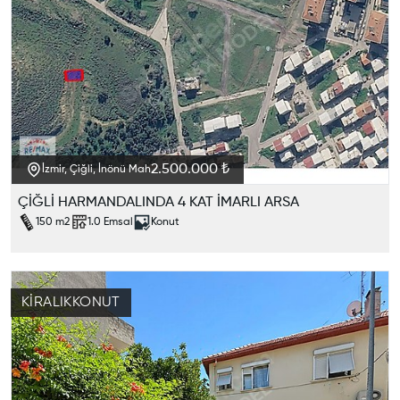
2.500.000 ₺
İzmir, Çiğli, İnönü Mah
ÇİĞLİ HARMANDALINDA 4 KAT İMARLI ARSA
150
m2
1.0
Emsal
Konut
KIRALIK
KONUT