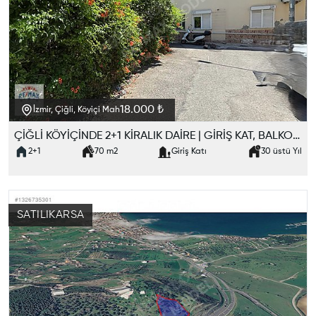
18.000 ₺
İzmir, Çiğli, Köyiçi Mah
ÇİĞLİ KÖYİÇİNDE 2+1 KİRALIK DAİRE | GİRİŞ KAT, BALKONLU, BOŞ
2+1
70
m2
Giriş Katı
30 üstü
Yıl
SATILIK
ARSA