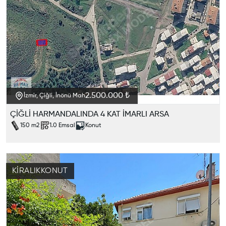
2.500.000 ₺
İzmir, Çiğli, İnönü Mah
ÇİĞLİ HARMANDALINDA 4 KAT İMARLI ARSA
150
m2
1.0
Emsal
Konut
KIRALIK
KONUT