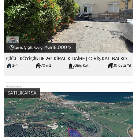
18.000 ₺
İzmir, Çiğli, Köyiçi Mah
ÇİĞLİ KÖYİÇİNDE 2+1 KİRALIK DAİRE | GİRİŞ KAT, BALKONLU, BOŞ
2+1
70
m2
Giriş Katı
30 üstü
Yıl
SATILIK
ARSA