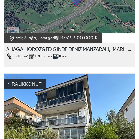
15.500.000 ₺
İzmir, Aliağa, Horozgediği Mah
ALİAĞA HOROZGEDİĞİNDE DENİZ MANZARALI, İMARLI SATILIK ARAZİ
5800
m2
0.30
Emsal
Konut
KIRALIK
KONUT