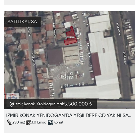
SATILIK
ARSA
5.500.000 ₺
İzmir, Konak, Yenidoğan Mah
İZMİR KONAK YENİDOĞAN'DA YEŞILDERE CD YAKINI SATILIK ARSA
250
m2
3.0
Emsal
Konut