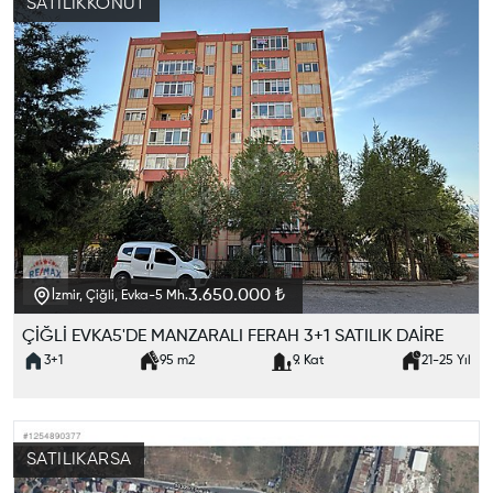
SATILIK
KONUT
3.650.000 ₺
İzmir, Çiğli, Evka-5 Mh.
ÇİĞLİ EVKA5'DE MANZARALI FERAH 3+1 SATILIK DAİRE
3+1
95
m2
9. Kat
21-25
Yıl
SATILIK
ARSA