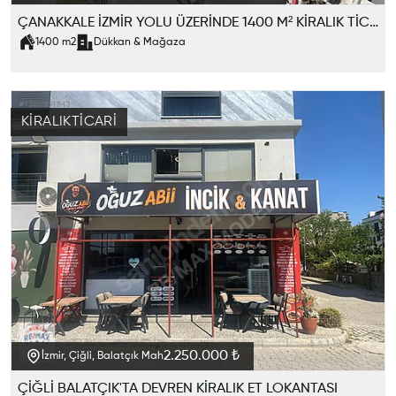
ÇANAKKALE İZMİR YOLU ÜZERİNDE 1400 M² KİRALIK TİCARİ KAT
1400
m2
Dükkan & Mağaza
KIRALIK
TICARI
2.250.000 ₺
İzmir, Çiğli, Balatçık Mah
ÇİĞLİ BALATÇIK'TA DEVREN KİRALIK ET LOKANTASI