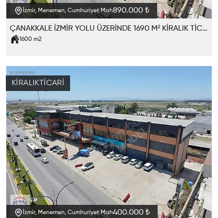
890.000 ₺
İzmir, Menemen, Cumhuriyet Mah
ÇANAKKALE İZMİR YOLU ÜZERİNDE 1690 M² KİRALIK TİCARİ KOMLEKS
1600
m2
KIRALIK
TICARI
400.000 ₺
İzmir, Menemen, Cumhuriyet Mah