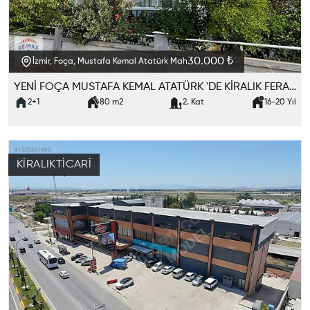
30.000 ₺
İzmir, Foça, Mustafa Kemal Atatürk Mah
YENİ FOÇA MUSTAFA KEMAL ATATÜRK 'DE KİRALIK FERAH 2+1 DAİRE
2+1
80
m2
2. Kat
16-20
Yıl
KIRALIK
TICARI