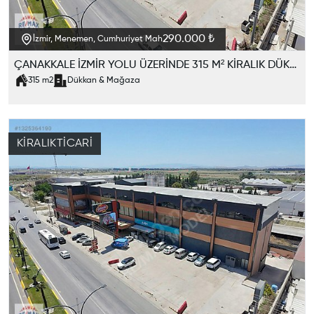
290.000 ₺
İzmir, Menemen, Cumhuriyet Mah
ÇANAKKALE İZMİR YOLU ÜZERİNDE 315 M² KİRALIK DÜKKAN
315
m2
Dükkan & Mağaza
KIRALIK
TICARI