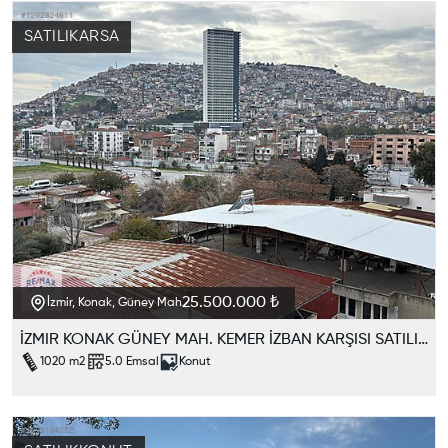
SATILIK
ARSA
25.500.000 ₺
İzmir, Konak, Güney Mah
İZMIR KONAK GÜNEY MAH. KEMER İZBAN KARŞISI SATILIK IMARLI ARSA
1020
m2
5.0
Emsal
Konut