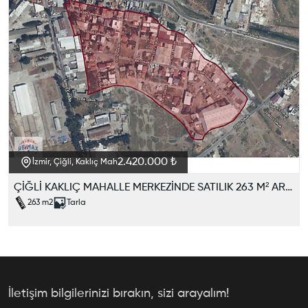
2.420.000 ₺
İzmir, Çiğli, Kaklıç Mah
ÇİĞLİ KAKLIÇ MAHALLE MERKEZİNDE SATILIK 263 M² ARAZİ
263
m2
Tarla
İletişim bilgilerinizi bırakın, sizi arayalım!