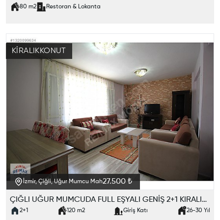
80
m2
Restoran & Lokanta
KIRALIK
KONUT
27.500 ₺
İzmir, Çiğli, Uğur Mumcu Mah
ÇIĞLI UĞUR MUMCUDA FULL EŞYALI GENİŞ 2+1 KIRALIK DAIRE
2+1
120
m2
Giriş Katı
26-30
Yıl